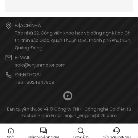
ĐỊACHỈNHÀ
Tòa nhà 22, Công viên khoa học và công nghệ Hoa Chi,
thị trấn Bắc Giác, quận Thuận Đức, thành phố Phật Sơn,
Quảng Đông
E-MAIL
sale@enjunmotor.com
ĐIỆNTHOẠI
+86-18024947909
Bản quyền thuộc về © Công ty TNHH Công nghệ Cơ điện tử
Foshan Enjun.Email: enjun_engine@126.com
Nhà
Nóichuyệnngay!
Tìmkiếm
GửiInquiryNow!