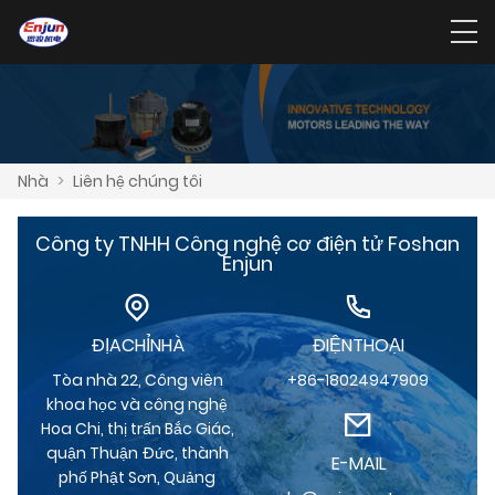
Nhà
>
Liên hệ chúng tôi
Công ty TNHH Công nghệ cơ điện tử Foshan
Enjun
ĐỊACHỈNHÀ
ĐIỆNTHOẠI
Tòa nhà 22, Công viên
+86-18024947909
khoa học và công nghệ
Hoa Chi, thị trấn Bắc Giác,
quận Thuận Đức, thành
E-MAIL
phố Phật Sơn, Quảng