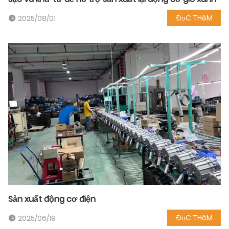
ĐọC THêM
2025/08/01
Sản xuất động cơ điện
ĐọC THêM
2025/06/19