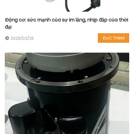
Động cơ: sức mạnh của sự im lặng, nhịp đập của thời
đại
ĐọC THêM
2026/03/25