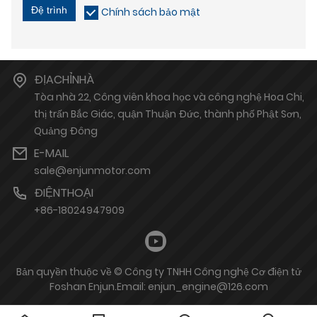
Đệ trình
Chính sách bảo mật
ĐỊACHỈNHÀ
Tòa nhà 22, Công viên khoa học và công nghệ Hoa Chi,
thị trấn Bắc Giác, quận Thuận Đức, thành phố Phật Sơn,
Quảng Đông
E-MAIL
sale@enjunmotor.com
ĐIỆNTHOẠI
+86-18024947909
Bản quyền thuộc về © Công ty TNHH Công nghệ Cơ điện tử
Foshan Enjun.Email: enjun_engine@126.com